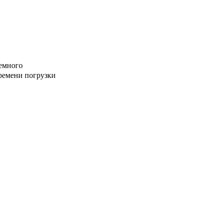
немного
ремени погрузки