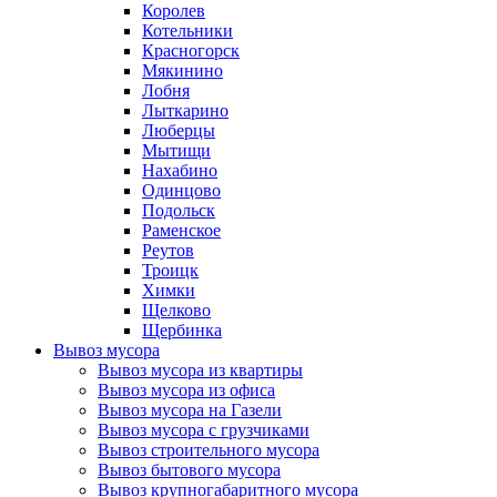
Королев
Котельники
Красногорск
Мякинино
Лобня
Лыткарино
Люберцы
Мытищи
Нахабино
Одинцово
Подольск
Раменское
Реутов
Троицк
Химки
Щелково
Щербинка
Вывоз мусора
Вывоз мусора из квартиры
Вывоз мусора из офиса
Вывоз мусора на Газели
Вывоз мусора с грузчиками
Вывоз строительного мусора
Вывоз бытового мусора
Вывоз крупногабаритного мусора