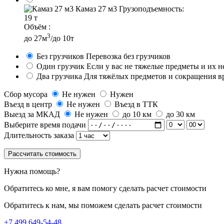
Камаз 27 м3
Грузоподъемность:
19 т
Объём :
3
до 27м
/до 10т
Без грузчиков
Перевозка без грузчиков
Один грузчик
Если у вас не тяжелые предметы и их 
Два грузчика
Для тяжёлых предметов и сокращения в
Сбор мусора
Не нужен
Нужен
Въезд в центр
Не нужен
Въезд в ТТК
Выезд за МКАД
Не нужен
до 10 км
до 30 км
Выберите время подачи
Длительность заказа
Рассчитать стоимость
Нужна помощь?
Обратитесь ко мне, я вам помогу сделать расчет стоимости
Обратитесь к нам, мы поможем сделать расчет стоимости
+7 499 649-54-48